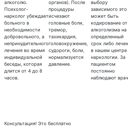
алкоголю.
органов). После
выбору
Психолог-
процедуры
зависимого это
нарколог убеждает
исчезают
может быть
больного в
головные боли,
кодирование от
необходимости
тремор,
алкоголизма на
добровольного, а
тахикардия,
определенный
непринудительного
головокружение,
срок либо лече
лечения во время
судороги, боли,
в нашем центре
индивидуальной
нормализуется
наркологии. За
беседы, которая
давление.
пациентом
длится от 4 до 8
постоянно
часов.
наблюдают врач
Консультация! Это бесплатно