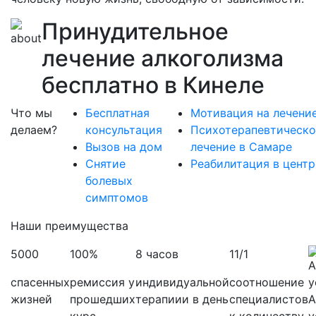
Принудительное
лечение алкоголизма
бесплатно в Кинеле
Что мы
Бесплатная
Мотивация на лечени
делаем?
консультация
Психотерапевтическо
Вызов на дом
лечение в Самаре
Снятие
Реабилитация в центр
болевых
симптомов
Наши преимущества
5000
100%
8 часов
11/1
спасенных
ремиссия у
индивидуальной
соотношение
жизней
прошедших
терапиии в день
специалистов
А
курс
к количеству
у