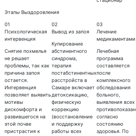
Этапы Выздоровления
01
02
03
Психологическая
Вывод из запоя
Лечение
интервенция
медикаментами
Купирование
Снятие похмелья
абстинентного
Лечебная
не решает
синдрома,
программа
проблемы, так как
терапия
составляется
причина запоя
постабстинентных
после
остается.
расстройств в
комплексного
Интервенция
Самаре включает
обследования
позволяет выявить
детоксикацию,
больного,
мотивы
физическую
выявления всех
дискомфорта и
коррекцию
противопоказан
развившегося на
(восстановление
согласно
этой почве
и поддержку
состоянию
пристрастия к
работы всех
здоровья. По