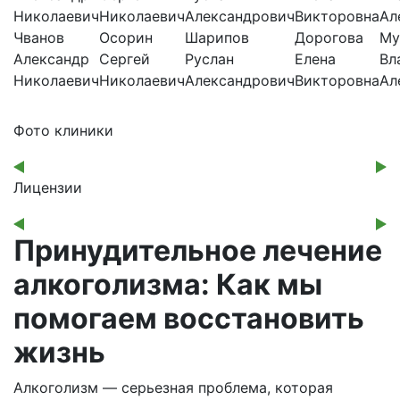
Чванов
Осорин
Шарипов
Дорогова
Му
Александр
Сергей
Руслан
Елена
Вл
Николаевич
Николаевич
Александрович
Викторовна
Ал
Фото клиники
Лицензии
Принудительное лечение
алкоголизма
: Как мы
помогаем восстановить
жизнь
Алкоголизм — серьезная проблема, которая