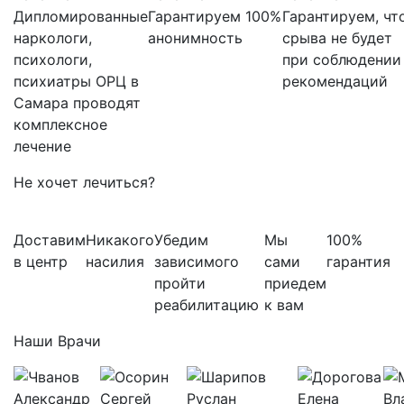
Дипломированные
Гарантируем 100%
Гарантируем, чт
наркологи,
анонимность
срыва не будет
психологи,
при соблюдении
психиатры ОРЦ в
рекомендаций
Самара проводят
комплексное
лечение
Не хочет лечиться?
Доставим
Никакого
Убедим
Мы
100%
в центр
насилия
зависимого
сами
гарантия
пройти
приедем
реабилитацию
к вам
Наши Врачи