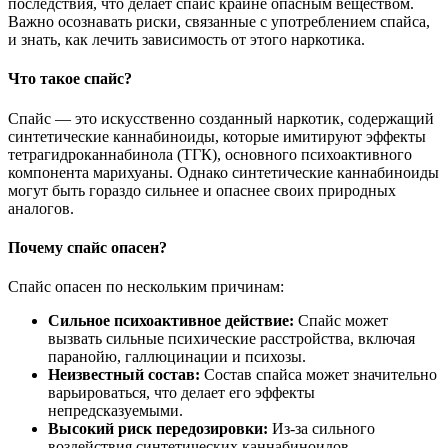
последствия, что делает спайс крайне опасным веществом.
Важно осознавать риски, связанные с употреблением спайса,
и знать, как лечить зависимость от этого наркотика.
Что такое спайс?
Спайс — это искусственно созданный наркотик, содержащий
синтетические каннабиноиды, которые имитируют эффекты
тетрагидроканнабинола (ТГК), основного психоактивного
компонента марихуаны. Однако синтетические каннабиноиды
могут быть гораздо сильнее и опаснее своих природных
аналогов.
Почему спайс опасен?
Спайс опасен по нескольким причинам:
Сильное психоактивное действие:
Спайс может
вызвать сильные психические расстройства, включая
паранойю, галлюцинации и психозы.
Неизвестный состав:
Состав спайса может значительно
варьироваться, что делает его эффекты
непредсказуемыми.
Высокий риск передозировки:
Из-за сильного
воздействия синтетических каннабиноидов