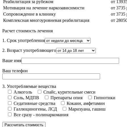
Реабилитация за рубежом
от 13935
Мотивация на лечение наркозависимости
от 3735 
Сопровождение в клинику
от 3735 
Комплексная многоуровневая реабилитация
от 28050
Расчет стоимость лечения
1. Срок употребления
2. Возраст употребляющего
Ваше имя
Ваш телефон
3. Употребляемые вещества
Алкоголь
Спайс, курительные смеси
Соль, МДПВ
Препараты опия
Гипнотики
Седативные средства
Кокаин, амфетамин
Галлюциногены, ЛСД
Марихуана, гашиш
Все сразу - полинаркомания