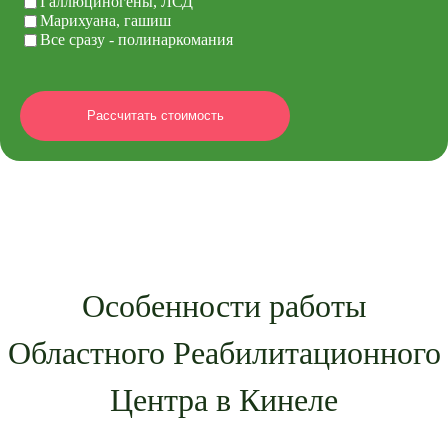
Галлюциногены, ЛСД
Марихуана, гашиш
Все сразу - полинаркомания
Особенности работы
Областного Реабилитационного
Центра в Кинеле